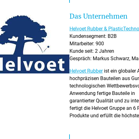
e
e
Das Unternehmen
r
.
Helvoet Rubber & PlasticTechno
Kundensegment: B2B
Mitarbeiter: 900
Kunde seit: 2 Jahren
Gespräch: Markus Schwarz, Ma
Helvoet Rubber
ist ein globaler
hochpräzisen Bauteilen aus Gum
technologischen Wettbewerbsvort
Anwendung fertige Bauteile in
garantierter Qualität und zu in
fertigt die Helvoet Gruppe an 6 
Produkte und erfüllt die höchst