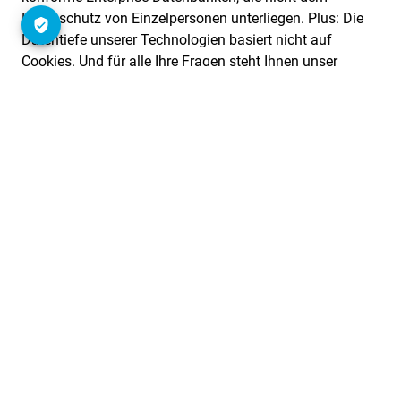
Datenschutz von Einzelpersonen unterliegen. Plus: Die
Datentiefe unserer Technologien basiert nicht auf
Cookies. Und für alle Ihre Fragen steht Ihnen unser
hauseigener Datenschutzexperte Günter Jobst immer zur
Seite.
Von der Entwicklung bis zum Datenschutz: Made in
Germany. Und das seit 1997.
Über unseren Datenschutz