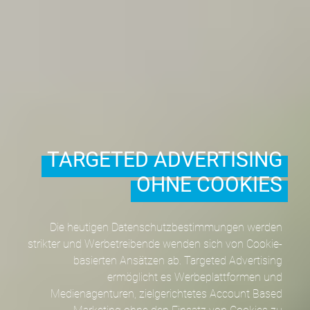
TARGETED ADVERTISING
OHNE COOKIES
Die heutigen Datenschutzbestimmungen werden
strikter und Werbetreibende wenden sich von Cookie-
basierten Ansätzen ab. Targeted Advertising
ermöglicht es Werbeplattformen und
Medienagenturen, zielgerichtetes Account Based