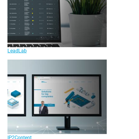
LeadLab
IP2Content