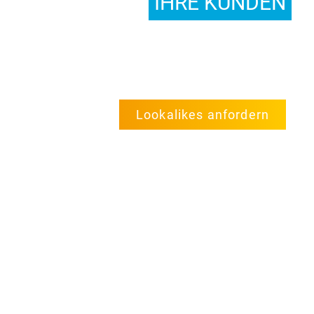
IHRE KUNDEN
Erweitern Sie Ihre Pipeline mit Unternehmen, die Ihren
Kunden ähneln. Mit diesen zusätzlichen Leads
erhöhen Sie in kürzester Zeit Ihre Verkaufschancen.
Lookalikes anfordern